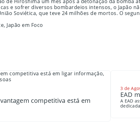
egião de Hiroshima um mês após a detonação da bomba a
cas e sofrer diversos bombardeios intensos, o Japão n
nião Soviética, que teve 24 milhões de mortos. O segund
te, Japão em Foco
3 de Ago
EAD me
a vantagem competitiva está em
A EAD as
dedicada 