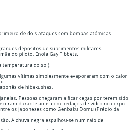
o primeiro de dois ataques com bombas atómicas
grandes depósitos de suprimentos militares.
ãe do piloto, Enola Gay Tibbets.
à temperatura do sol).
Algumas vítimas simplesmente evaporaram com o calor.
il.
japonês de hibakushas.
anelas. Pessoas chegaram a ficar cegas por terem sido
maneceram durante anos com pedaços de vidro no corpo.
entre os japoneses como Genbaku Domu (Prédio da
osão. A chuva negra espalhou-se num raio de