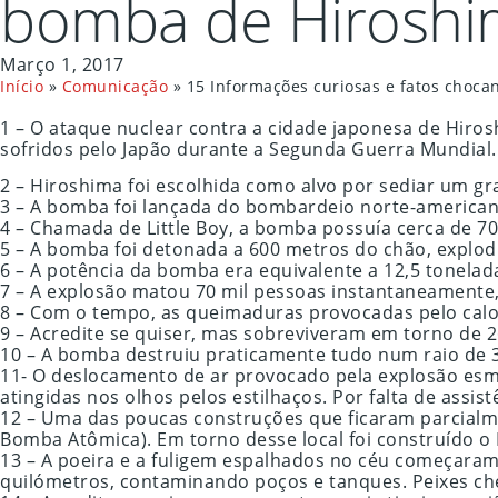
bomba de Hiroshi
Março 1, 2017
Início
»
Comunicação
»
15 Informações curiosas e fatos choc
1 – O ataque nuclear contra a cidade japonesa de Hiro
sofridos pelo Japão durante a Segunda Guerra Mundial.
2 – Hiroshima foi escolhida como alvo por sediar um gr
3 – A bomba foi lançada do bombardeio norte-america
4 – Chamada de Little Boy, a bomba possuía cerca de 70
5 – A bomba foi detonada a 600 metros do chão, explodin
6 – A potência da bomba era equivalente a 12,5 tonelad
7 – A explosão matou 70 mil pessoas instantaneamente
8 – Com o tempo, as queimaduras provocadas pelo calo
9 – Acredite se quiser, mas sobreviveram em torno de 
10 – A bomba destruiu praticamente tudo num raio de 
11- O deslocamento de ar provocado pela explosão esma
atingidas nos olhos pelos estilhaços. Por falta de as
12 – Uma das poucas construções que ficaram parcial
Bomba Atômica). Em torno desse local foi construído o
13 – A poeira e a fuligem espalhados no céu começaram
quilómetros, contaminando poços e tanques. Peixes c