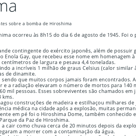
ma
antes sobre a bomba de Hiroshima
shima ocorreu às 8h15 do dia 6 de agosto de 1945. Foi 
ande contingente do exército japonês, além de possuir 
no Enola Gay, que recebeu esse nome em homenagem à m
 centímetros de largura e pesava 4,4 toneladas.
do a incríveis 1 milhão de graus Celsius (calor similar 
as de dinamite.
, sendo que muitos corpos jamais foram encontrados. 
r e a radiação elevaram o número de mortos para 140 m
260 mil pessoas. Esses sobreviventes são chamados em 
3 kms.
gou construções de madeira e estilhaçou milhares de j
sistência médica na cidade após a explosão, muitas per
mente em pé foi o Hiroshima Dome, também conhecido 
 Parque da Paz de Hiroshima.
 a cair como chuva cerca de 20 minutos depois da expl
hegaram a morrer com a contaminação da água.