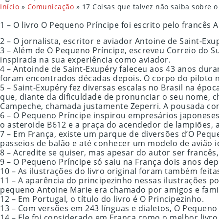
Início
»
Comunicação
»
17 Coisas que talvez não saiba sobre o
1 – O livro O Pequeno Príncipe foi escrito pelo francês
2 – O jornalista, escritor e aviador Antoine de Saint-E
3 – Além de O Pequeno Príncipe, escreveu Correio do Sul
inspirada na sua experiência como aviador.
4 – Antoinde de Saint-Exupéry faleceu aos 43 anos dura
foram encontrados décadas depois. O corpo do piloto 
5 – Saint-Exupéry fez diversas escalas no Brasil na ép
que, diante da dificuldade de pronunciar o seu nome, c
Campeche, chamada justamente Zeperri. A pousada con
6 – O Pequeno Príncipe inspirou empresários japonese
o asteroide B612 e a praça do acendedor de lampiões, a
7 – Em França, existe um parque de diversões d’O Peque
passeios de balão e até conhecer um modelo de avião id
8 – Acredite se quiser, mas apesar do autor ser francês,
9 – O Pequeno Príncipe só saiu na França dois anos dep
10 – As ilustrações do livro original foram também feita
11 – A aparência do principezinho nessas ilustrações pod
pequeno Antoine Marie era chamado por amigos e famili
12 – Em Portugal, o título do livro é O Principezinho.
13 – Com versões em 243 línguas e dialetos, O Pequeno P
14 – Ele foi considerado em França como o melhor livro 