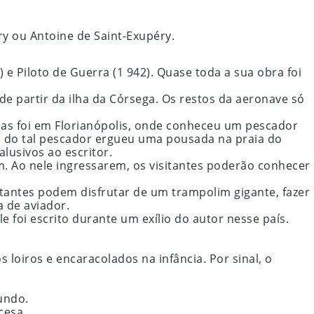
ry ou Antoine de Saint-Exupéry.
 e Piloto de Guerra (1 942). Quase toda a sua obra foi
e partir da ilha da Córsega. Os restos da aeronave só
alas foi em Florianópolis, onde conheceu um pescador
ho do tal pescador ergueu uma pousada na praia do
usivos ao escritor.
 Ao nele ingressarem, os visitantes poderão conhecer
itantes podem disfrutar de um trampolim gigante, fazer
a de aviador.
le foi escrito durante um exílio do autor nesse país.
 loiros e encaracolados na infância. Por sinal, o
undo.
cesa.