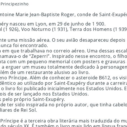
 Principezinho
 Antoine Marie Jean-Baptiste Roger, conde de Saint-Exupé
xupéry nasceu em Lyon, em 29 de junho de 1 900.
 (1 926), Voo Noturno (1 931), Terra dos Homens (1 939)
nte uma missão aérea. O seu avião desapareceu depois d
nunca foi encontrado.
oca em que trabalhava no correio aéreo. Uma dessas esc
hamava-o de “Zeperri”. Inspirado nesse encontro, o fil
ta com um pequeno memorial com posters e gravuras al
s a erguer um museu totalmente dedicado à personagem.
lém de um restaurante alusivo ao livro.
no Príncipe. Além de conhecer o asteroide B612, os vis
êntico ao utilizado por Saint-Exupéry durante a carreir
 o livro foi publicado inicialmente nos Estados Unidos. E
ois de ser lançado nos Estados Unidos.
s pelo próprio Saint-Exupéry.
e ter sido inspirada no próprio autor, que tinha cabelos
ares de Rei Sol.
ríncipe é a terceira obra literária mais traduzida do m
do século XX. É também o livro mais lido em língua fran