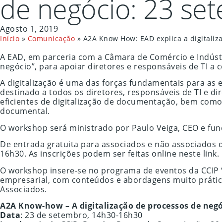
de negócio: 23 set
Agosto 1, 2019
Início
»
Comunicação
»
A2A Know How: EAD explica a digitaliza
A EAD, em parceria com a Câmara de Comércio e Indústr
negócio”, para apoiar diretores e responsáveis de TI a 
A digitalização é uma das forças fundamentais para as
destinado a todos os diretores, responsáveis de TI e 
eficientes de digitalização de documentação, bem como
documental.
O workshop será ministrado por Paulo Veiga, CEO e fund
De entrada gratuita para associados e não associados 
16h30. As inscrições podem ser feitas online neste link.
O workshop insere-se no programa de eventos da CCIP 
empresarial, com conteúdos e abordagens muito prátic
Associados.
A2A Know-how – A digitalização de processos de neg
Data
: 23 de setembro, 14h30-16h30