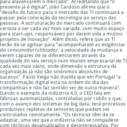
para alavancarem o mercado”. Acreditando que “o
presente já é digital”, João Cardoso afirma que o
“desafio do futuro para o mercado das TI continuará a
passar pela colocação da tecnologia ao serviço das
pessoas. A estruturação do mercado continuará com
certeza a ser cada vez mais variada, com muito espaço
para start-ups, responsáveis por darem vida a muitos
projetos de inovação”. Além disso, refere que as TI
terão de se agilizar para “acompanharem as exigências
do consumidor/utilizador, a velocidade da mudança e
serem capazes de se diferenciarem através da
qualidade do seu serviço num mundo empresarial de TI
cada vez mais vasto, onde dimensão e estrutura da
organização já não são sinónimos absolutos de
sucesso”. Paulo Veiga não duvida que em Portugal “a
transformação digital está na ordem do dia das
companhias e não faz sentido ser de outra maneira”.
Dando o exemplo da indústria 4.0, o CEO fala em
fábricas automatizadas, controladas por robôs e que,
com o avanço dos sistemas de big data, terá processos
produtivos repletos de sensores que podem ser
controlados remotamente. “Os técnicos têm de se
adaptar, uma vez que a indústria não se compadece
com técnicos desatualizados e desinteressados. Por