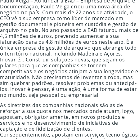
Paulo Veiga – Ao fundar a EAD – Empresa de Arquivo e
Documentação, Paulo Veiga criou uma nova área de
negócio no país. Com mais de 22 anos de atividade, o
CEO vê a sua empresa como líder de mercado em
gestão documental e pioneira em custódia e gestão de
arquivo no país. No ano passado a EAD faturou mais de
4,5 milhões de euros, prevendo aumentar a sua
faturação para os 4,8 milhões de euros neste ano. É a
única empresa de gestão de arquivo que abrange todo
o território nacional, incluindo Madeira e Açores.
Inovar é… Construir soluções novas, que sejam os
pilares para que as companhias se tornem
competitivas e os negócios atinjam a sua longevidade e
maturidade. Não precisamos de inventar a roda, mas
sim quebrar padrões, resolver problemas ou antecipá-
los. Inovar é pensar, é uma ação, é uma forma de estar
no mundo, seja pessoal ou empresarial.
As diretrizes das companhias nacionais são as de
reforçar a sua quota nos mercados onde atuam, logo,
apostam, obrigatoriamente, em novos produtos e
serviços e no desenvolvimento de iniciativas de
captação e de fidelização de clientes.
Consequentemente, apostam em serviços tecnológicos