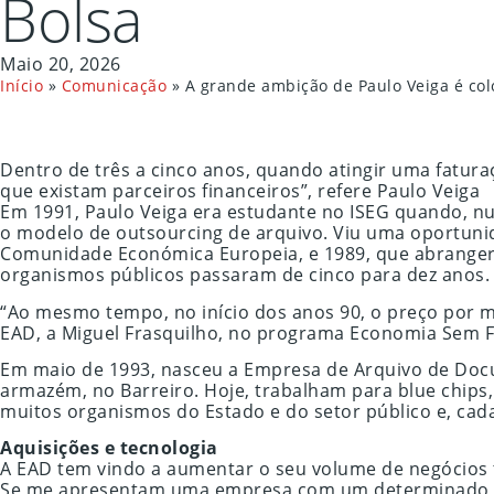
Bolsa
Maio 20, 2026
Início
»
Comunicação
»
A grande ambição de Paulo Veiga é col
Dentro de três a cinco anos, quando atingir uma fatura
que existam parceiros financeiros”, refere Paulo Veiga
Em 1991, Paulo Veiga era estudante no ISEG quando, nu
o modelo de outsourcing de arquivo. Viu uma oportunida
Comunidade Económica Europeia, e 1989, que abrangera
organismos públicos passaram de cinco para dez anos.
“Ao mesmo tempo, no início dos anos 90, o preço por m
EAD, a Miguel Frasquilho, no programa Economia Sem F
Em maio de 1993, nasceu a Empresa de Arquivo de Docu
armazém, no Barreiro. Hoje, trabalham para blue chips
muitos organismos do Estado e do setor público e, cad
Aquisições e tecnologia
A EAD tem vindo a aumentar o seu volume de negócios t
Se me apresentam uma empresa com um determinado pote