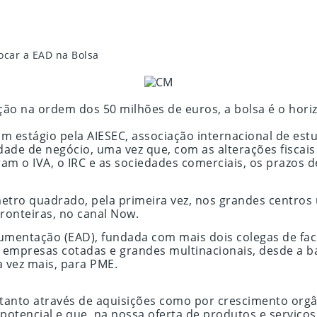
ocar a EAD na Bolsa
ção na ordem dos 50 milhões de euros, a bolsa é o horiz
m estágio pela AIESEC, associação internacional de est
de de negócio, uma vez que, com as alterações fiscais 
m o IVA, o IRC e as sociedades comerciais, os prazos
etro quadrado, pela primeira vez, nos grandes centros 
ronteiras, no canal Now.
mentação (EAD), fundada com mais dois colegas de fac
, empresas cotadas e grandes multinacionais, desde a b
a vez mais, para PME.
anto através de aquisições como por crescimento orgân
ncial e que, na nossa oferta de produtos e serviços, 