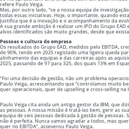
refere Paulo Veiga.
Mas, por outro lado, “se a nossa equipa de investiga
todas essas iniciativas. Hoje, o importante, quando es
Justifica que é a inovação e o acompanhamento da evol
A sua grande ambição é realizar um IPO do Grupo EAD e
alvos identificados são muito grandes, desde que exista
Pessoas e cultura de empresa
Os resultados do Grupo EAD, medidos pelo EBITDA, cre
de 90%, tendo em 2025 registado uma ligeira queda par
alinhamento das equipas e das carreiras após as aquis
2025, passando de 97 para 325, dos quais 13% em Espa
“Foi uma decisão de gestão, não um problema operaciona
Paulo Veiga, acrescentando que “controlamos muito bem
quer operacionais, quer de upselling e cross-selling na I
Paulo Veiga cita ainda um antigo gestor da IBM, que dizi
as pessoas. A nossa missão é tratá-las bem, gerir as su
equipa de seis pessoas dedicada à gestão de pessoas.
não é perfeita. Nunca vamos agradar a todos, mas quer
quer no EBITDA”, asseverou Paulo Veiga.