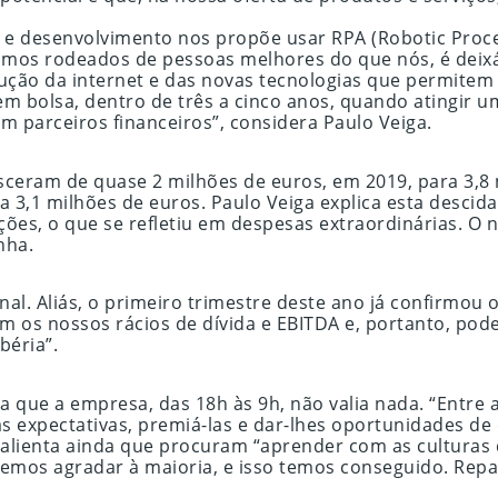
ção e desenvolvimento nos propõe usar RPA (Robotic Pr
tamos rodeados de pessoas melhores do que nós, é deixá-
ução da internet e das novas tecnologias que permitem
m bolsa, dentro de três a cinco anos, quando atingir u
m parceiros financeiros”, considera Paulo Veiga.
sceram de quase 2 milhões de euros, em 2019, para 3,8
a 3,1 milhões de euros. Paulo Veiga explica esta desc
ições, o que se refletiu em despesas extraordinárias.
nha.
l. Aliás, o primeiro trimestre deste ano já confirmou 
 os nossos rácios de dívida e EBITDA e, portanto, pode
béria”.
a que a empresa, das 18h às 9h, não valia nada. “Entre a
as expectativas, premiá-las e dar-lhes oportunidades de
 Salienta ainda que procuram “aprender com as cultura
emos agradar à maioria, e isso temos conseguido. Repar