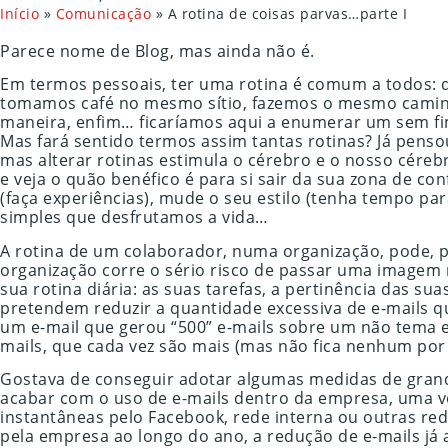
Início
»
Comunicação
»
A rotina de coisas parvas…parte I
Parece nome de Blog, mas ainda não é.
Em termos pessoais, ter uma rotina é comum a todos: 
tomamos café no mesmo sítio, fazemos o mesmo camin
maneira, enfim… ficaríamos aqui a enumerar um sem fi
Mas fará sentido termos assim tantas rotinas? Já penso
mas alterar rotinas estimula o cérebro e o nosso céreb
e veja o quão benéfico é para si sair da sua zona de co
(faça experiências), mude o seu estilo (tenha tempo par
simples que desfrutamos a vida…
A rotina de um colaborador, numa organização, pode, p
organização corre o sério risco de passar uma imagem 
sua rotina diária: as suas tarefas, a pertinência das 
pretendem reduzir a quantidade excessiva de e-mails q
um e-mail que gerou “500” e-mails sobre um não tema e
mails, que cada vez são mais (mas não fica nenhum por 
Gostava de conseguir adotar algumas medidas de grande
acabar com o uso de e-mails dentro da empresa, uma v
instantâneas pelo Facebook, rede interna ou outras red
pela empresa ao longo do ano, a redução de e-mails já