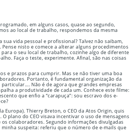
 programado, em alguns casos, quase ao segundo,
os ao local de trabalho, respondemos da mesma
 sua vida pessoal e profissional? Talvez não saibam,
s. Pense nisto e comece a alterar alguns procedimentos
 para o seu local de trabalho, cozinhe algo de diferente
alho. Faça o teste, experimente. Afinal, são nas coisas
tos e prazos para cumprir. Mas se não tiver uma boa
laboradores. Portanto, é fundamental organização da
em particular…. Não é de agora que grandes empresas
palha a produtividade de cada um. Conhece este filme:
scento que enfio a “carapuça”: sou escravo dos e-
ece?
Europa). Thierry Breton, o CEO da Atos Origin, quis
. O plano do CEO visava incentivar o uso de mensagens
re os colaboradores. Segundo informações divulgadas
a minha suspeita: referiu que o número de e-mails que