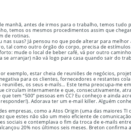
de manhã, antes de irmos para o trabalho, temos tudo
ho, temos os mesmos procedimentos assim que chegam
m de rotinas.
u nas suas? Já pensou no que pode alterar para melhor a
ro, tal como outro órgão do corpo, precisa de estímulo
nforto: mude o local de beber café, vá por outro caminho
a se arranjar) não vá logo para casa quando sair do trab
or exemplo, estar cheia de reuniões de negócios, proje
negativa para os clientes, fornecedores e restantes co
suas reuniões, os seus e-mails… Este tema preocupa-me 
ue circulam internamente e que, consecutivamente, atra
 que tem “500” pessoas em CC? Eu conheço e ainda acre
responder!). Adorava ter um e-mail killer. Alguém conh
s empresas, como a Atos Origin (uma das maiores TI da 
ez que estes não são um meio eficiente de comunicação
es sociais e contemplava o fim da troca de e-mails ent
 alcançou 20% nos últimos seis meses. Breton confirma 