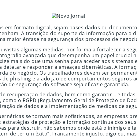
s em formato digital, sejam bases dados ou documentos 
ntenham. A transição do suporte da informação para o di
 uma maior ênfase na segurança dos processos de negóc
ivistas algumas medidas, por forma a fortalecer a seg
tografia avançada que desempenha um papel crucial na
exige mais do que uma senha para aceder aos sistemas 
a detetar e responder a ameaças cibernéticas. A formaç
arda do negócio. Os trabalhadores devem ser permanen
es de phishing e a adoção de comportamentos seguros ao
ção de segurança do software seja eficaz e garantida.
 de recuperação de dados, bem como garantir – e todas 
, como o RGPD (Regulamento Geral de Proteção de Dados
mização de dados e a implementação de medidas de seg
bernéticas se tornam mais sofisticadas, as empresas p
 estratégias de proteção e formação contínua dos seus 
 para destruir, não sabemos onde está o inimigo e tal
tem de ter um êxito”. Francamente injusto, digo eu, ma