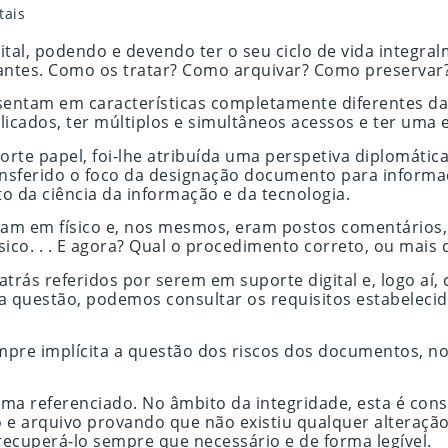
tais
tal, podendo e devendo ter o seu ciclo de vida integra
santes. Como os tratar? Como arquivar? Como preservar
ssentam em características completamente diferentes 
icados, ter múltiplos e simultâneos acessos e ter uma e
 papel, foi-lhe atribuída uma perspetiva diplomática
ransferido o foco da designação documento para informaç
 da ciência da informação e da tecnologia.
am em físico e, nos mesmos, eram postos comentários,
ico. . . E agora? Qual o procedimento correto, ou mais 
trás referidos por serem em suporte digital e, logo a
a questão, podemos consultar os requisitos estabelecido
mpre implícita a questão dos riscos dos documentos, n
cima referenciado. No âmbito da integridade, esta é c
tão e arquivo provando que não existiu qualquer alteraç
ecuperá-lo sempre que necessário e de forma legível.