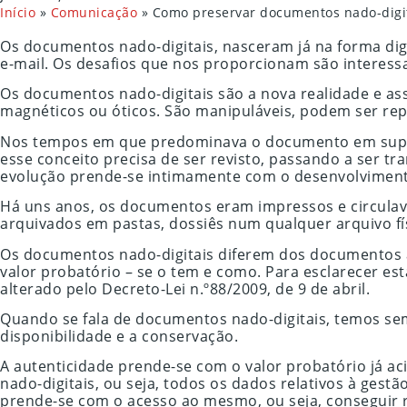
Início
»
Comunicação
»
Como preservar documentos nado-digi
Os documentos nado-digitais, nasceram já na forma digi
e-mail. Os desafios que nos proporcionam são interes
Os documentos nado-digitais são a nova realidade e a
magnéticos ou óticos. São manipuláveis, podem ser repl
Nos tempos em que predominava o documento em suporte
esse conceito precisa de ser revisto, passando a ser t
evolução prende-se intimamente com o desenvolvimento
Há uns anos, os documentos eram impressos e circulav
arquivados em pastas, dossiês num qualquer arquivo fís
Os documentos nado-digitais diferem dos documentos a
valor probatório – se o tem e como. Para esclarecer est
alterado pelo Decreto-Lei n.º88/2009, de 9 de abril.
Quando se fala de documentos nado-digitais, temos se
disponibilidade e a conservação.
A autenticidade prende-se com o valor probatório já a
nado-digitais, ou seja, todos os dados relativos à ges
prende-se com o acesso ao mesmo, ou seja, conseguir r