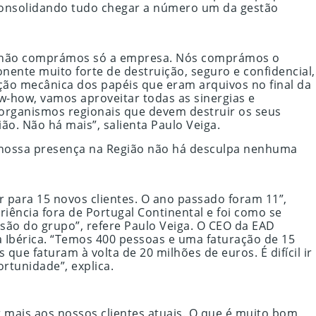
 consolidando tudo chegar a número um da gestão
Nós não comprámos só a empresa. Nós comprámos o
nte muito forte de destruição, seguro e confidencial,
ação mecânica dos papéis que eram arquivos no final da
-how, vamos aproveitar todas as sinergias e
 organismos regionais que devem destruir os seus
o. Não há mais”, salienta Paulo Veiga.
 a nossa presença na Região não há desculpa nenhuma
r para 15 novos clientes. O ano passado foram 11”,
riência fora de Portugal Continental e foi como se
ão do grupo”, refere Paulo Veiga. O CEO da EAD
a Ibérica. “Temos 400 pessoas e uma faturação de 15
que faturam à volta de 20 milhões de euros. É difícil ir
rtunidade”, explica.
r mais aos nossos clientes atuais. O que é muito bom