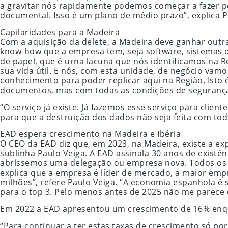
a gravitar nós rapidamente podemos começar a fazer p
documental. Isso é um plano de médio prazo”, explica P
Capilaridades para a Madeira
Com a aquisição da delete, a Madeira deve ganhar out
know-how que a empresa tem, seja software, sistemas o
de papel, que é urna lacuna que nós identificamos na R
sua vida útil. E nós, com esta unidade, de negócio va
conhecimento para poder replicar aqui na Região. Ist
documentos, mas com todas as condições de segurança. 
“O serviço já existe. Já fazemos esse serviço para cli
para que a destruição dos dados não seja feita com tod
EAD espera crescimento na Madeira e Ibéria
O CEO da EAD diz que, em 2023, na Madeira, existe a ex
sublinha Paulo Veiga. A EAD assinala 30 anos de existên
abríssemos uma delegação ou empresa nova. Todos os e
explica que a empresa é líder de mercado, a maior emp
milhões”, refere Paulo Veiga. “A economia espanhola é s
para o top 3. Pelo menos antes de 2025 não me parece qu
Em 2022 a EAD apresentou um crescimento de 16% enqu
“Para continuar a ter estas taxas de crescimento só po