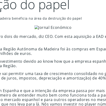
ção do papel
eira beneficia na área da destruição do papel
ero dois do mercado, diz CEO. Com esta aquisição a EA
a Região Autónoma da Madeira foi às compras em Espan
milhões de euros.
nvestimento devido ao know how que a empresa espanhol
a Região.
ete vai permitir uma taxa de crescimento consolidado n
e juros, impostos, depreciação e amortização) de 40%”
em Espanha e que a intenção da empresa passa por mais 
eiro de entender muito bem como funciona toda a parte
ra o mercado espanhol e para outros operadores no me
 que nos leva para lá. Nós vamos investir no player n