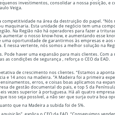
equenos investimentos, consolidar a nossa posição, e
aulo Veiga.
ra competitividade na área da destruição do papel. “
u maquinaria. Esta unidade de negócio tem uma compone
egião. Na Região não há operadores para fazer a tritur
mos aumentar o nosso know-how, e aumentando esse know
o é uma oportunidade de garantirmos às empresas e aos
E nessa vertente, nós somos a melhor solução na Regiã
entes. Pode haver uma expansão para mais clientes. Com
as as condições de segurança , reforça o CEO da EAD.
petativa de crescimento nos clientes. “Estamos a aponta
cia e 14 anos na madeira. ”A Madeira foi a primeira expe
nsinamentos, erros, e coisas boas aplicamos na expans
resa de gestão documental do pais, e top 5 da Penínsul
eis vezes superior à portuguesa. Há ali quatro empresas 
e isso seja possível, a não ser que surja outra boa opo
anto que na Madeira a subida foi de 5%.
r aquisição”. explica o CEO da EAD. “Conseguimos vende