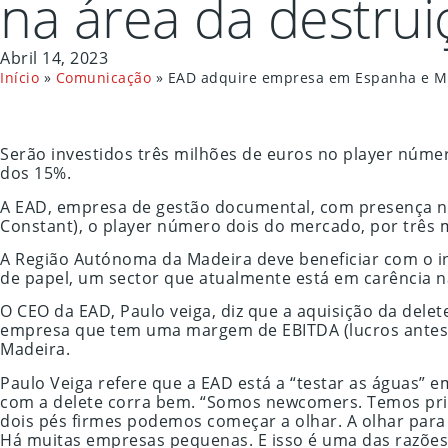
na área da destrui
Abril 14, 2023
Início
»
Comunicação
»
EAD adquire empresa em Espanha e Mad
Serão investidos três milhões de euros no player núm
dos 15%.
A EAD, empresa de gestão documental, com presença n
Constant), o player número dois do mercado, por três 
A Região Autónoma da Madeira deve beneficiar com o i
de papel, um sector que atualmente está em carência n
O CEO da EAD, Paulo veiga, diz que a aquisição da del
empresa que tem uma margem de EBITDA (lucros antes d
Madeira.
Paulo Veiga refere que a EAD está a “testar as águas” 
com a delete corra bem. “Somos newcomers. Temos prim
dois pés firmes podemos começar a olhar. A olhar pa
Há muitas empresas pequenas. E isso é uma das razões