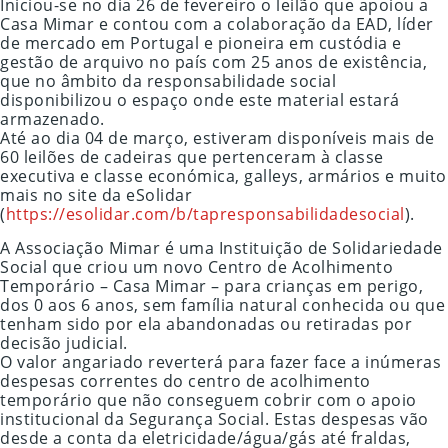
Iniciou-se no dia 26 de fevereiro o leilão que apoiou a
Casa Mimar e contou com a colaboração da EAD, líder
de mercado em Portugal e pioneira em custódia e
gestão de arquivo no país com 25 anos de existência,
que no âmbito da responsabilidade social
disponibilizou o espaço onde este material estará
armazenado.
Até ao dia 04 de março, estiveram disponíveis mais de
60 leilões de cadeiras que pertenceram à classe
executiva e classe económica, galleys, armários e muito
mais no site da eSolidar
(
https://esolidar.com/b/tapresponsabilidadesocial
).
A Associação Mimar é uma Instituição de Solidariedade
Social que criou um novo Centro de Acolhimento
Temporário – Casa Mimar – para crianças em perigo,
dos 0 aos 6 anos, sem família natural conhecida ou que
tenham sido por ela abandonadas ou retiradas por
decisão judicial.
O valor angariado reverterá para fazer face a inúmeras
despesas correntes do centro de acolhimento
temporário que não conseguem cobrir com o apoio
institucional da Segurança Social. Estas despesas vão
desde a conta da eletricidade/água/gás até fraldas,