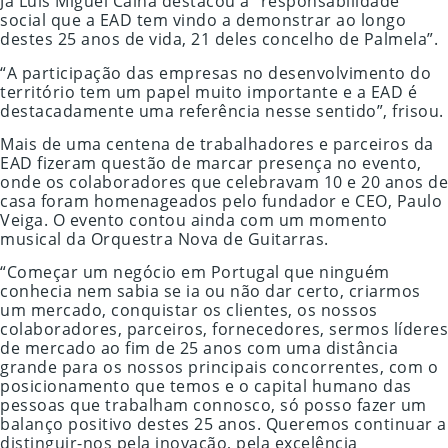
Já Luís Miguel Calha destacou a “responsabilidade
social que a EAD tem vindo a demonstrar ao longo
destes 25 anos de vida, 21 deles concelho de Palmela”.
“A participação das empresas no desenvolvimento do
território tem um papel muito importante e a EAD é
destacadamente uma referência nesse sentido”, frisou.
Mais de uma centena de trabalhadores e parceiros da
EAD fizeram questão de marcar presença no evento,
onde os colaboradores que celebravam 10 e 20 anos de
casa foram homenageados pelo fundador e CEO, Paulo
Veiga. O evento contou ainda com um momento
musical da Orquestra Nova de Guitarras.
“Começar um negócio em Portugal que ninguém
conhecia nem sabia se ia ou não dar certo, criarmos
um mercado, conquistar os clientes, os nossos
colaboradores, parceiros, fornecedores, sermos líderes
de mercado ao fim de 25 anos com uma distância
grande para os nossos principais concorrentes, com o
posicionamento que temos e o capital humano das
pessoas que trabalham connosco, só posso fazer um
balanço positivo destes 25 anos. Queremos continuar a
distinguir-nos pela inovação, pela excelência