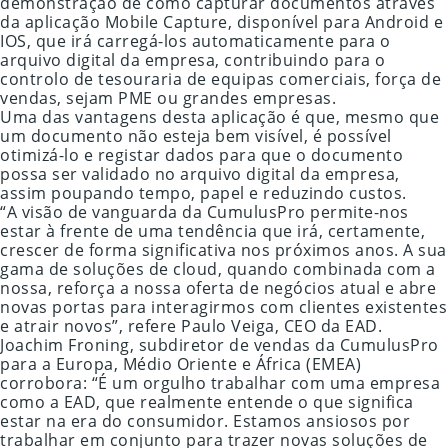
demonstração de como capturar documentos através
da aplicação Mobile Capture, disponível para Android e
IOS, que irá carregá-los automaticamente para o
arquivo digital da empresa, contribuindo para o
controlo de tesouraria de equipas comerciais, força de
vendas, sejam PME ou grandes empresas.
Uma das vantagens desta aplicação é que, mesmo que
um documento não esteja bem visível, é possível
otimizá-lo e registar dados para que o documento
possa ser validado no arquivo digital da empresa,
assim poupando tempo, papel e reduzindo custos.
“A visão de vanguarda da CumulusPro permite-nos
estar à frente de uma tendência que irá, certamente,
crescer de forma significativa nos próximos anos. A sua
gama de soluções de cloud, quando combinada com a
nossa, reforça a nossa oferta de negócios atual e abre
novas portas para interagirmos com clientes existentes
e atrair novos”, refere Paulo Veiga, CEO da EAD.
Joachim Froning, subdiretor de vendas da CumulusPro
para a Europa, Médio Oriente e África (EMEA)
corrobora: “É um orgulho trabalhar com uma empresa
como a EAD, que realmente entende o que significa
estar na era do consumidor. Estamos ansiosos por
trabalhar em conjunto para trazer novas soluções de