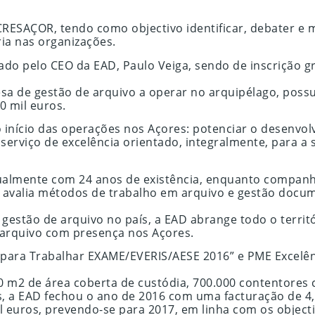
CRESAÇOR, tendo como objectivo identificar, debater e 
ia nas organizações.
do pelo CEO da EAD, Paulo Veiga, sendo de inscrição gr
esa de gestão de arquivo a operar no arquipélago, pos
0 mil euros.
 início das operações nos Açores: potenciar o desenvol
 serviço de excelência orientado, integralmente, para a
almente com 24 anos de existência, enquanto companhi
 avalia métodos de trabalho em arquivo e gestão docum
gestão de arquivo no país, a EAD abrange todo o territ
 arquivo com presença nos Açores.
para Trabalhar EXAME/EVERIS/AESE 2016” e PME Excelên
000 m2 de área coberta de custódia, 700.000 contentor
dos, a EAD fechou o ano de 2016 com uma facturação de 
il euros, prevendo-se para 2017, em linha com os object