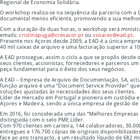
Regional de Economia Solidária.
O workshop realiza-se na sequência da parceria com a 
documental menos eficiente, promovendo a sua melhor
Com a duração de duas horas, o workshop será ministra
emails:
cristinapuga@cresacor.pt
ou
csoares@ead.pt
.
Presente nos Açores desde 2009, a EAD é a única empr
40 mil caixas de arquivo e uma facturação superior a 10
A EAD prossegue, assim o ciclo a que se propôs desde o
seus clientes, accionistas, fornecedores e parceiros um
peça fundamental para o êxito dos seus negócios.
A EAD – Empresa de Arquivo de Documentação, SA, actu
função arquivo é uma “Document Service Provider” que
soluções ajustadas às necessidades dos seus clientes.
Líder de mercado em Portugal e pioneira em custódia e 
Açores e Madeira, sendo a única empresa de gestão de
Em 2016, foi considerada uma das “Melhores Empresas 
distinguida com o selo PME Líder.
Com 970 clientes em carteira, 144 colaboradores, 30.
entregues e 176.700 cópias de originais disponibiliza
face ao ano transacto, e um resultado líquido de 682 m