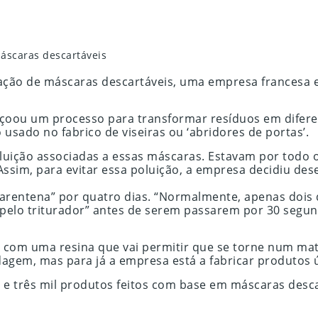
áscaras descartáveis
ização de máscaras descartáveis, uma empresa francesa
eiçoou um processo para transformar resíduos em diferen
usado no fabrico de viseiras ou ‘abridores de portas’.
uição associadas a essas máscaras. Estavam por todo o 
il. Assim, para evitar essa poluição, a empresa decidiu
arentena” por quatro dias. “Normalmente, apenas dois 
 “pelo triturador” antes de serem passarem por 30 segun
 com uma resina que vai permitir que se torne num mater
dagem, mas para já a empresa está a fabricar produtos 
l e três mil produtos feitos com base em máscaras desca