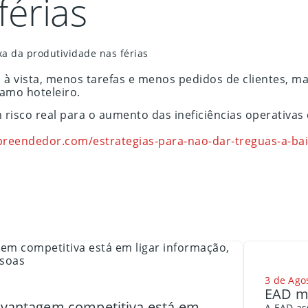
férias
xa da produtividade nas férias
as à vista, menos tarefas e menos pedidos de clientes,
amo hoteleiro.
isco real para o aumento das ineficiências operativas e
reendedor.com/estrategias-para-nao-dar-treguas-a-baix
3 de Ago
EAD me
a vantagem competitiva está em
A EAD as