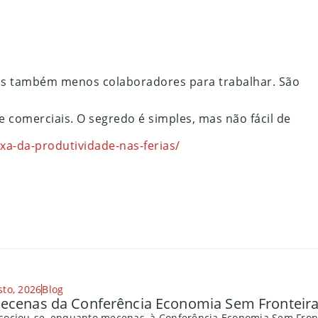
 mas também menos colaboradores para trabalhar. São
 comerciais. O segredo é simples, mas não fácil de
a-da-produtividade-nas-ferias/
sto, 2026
Blog
cenas da Conferência Economia Sem Fronteira
sociou-se, enquanto mecenas, à Conferência Economia Sem Fronte