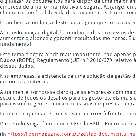
digitalizar os documentos para dispor de uma maior a
empresa de uma forma intuitiva e segura. Abrange ferrame
eliminação no final de vida dos documentos. É um proc
É também a mudança deste paradigma que coloca as emp
A transformação digital é a mudança dos processos de s
aumentar o alcance e garantir resultados melhores. É
fundamental.
Este tema é agora ainda mais importante, não apenas 
Dados (RGPD), Regulamento (UE) n.º 2016/679 relativo à
desses dados.
Nas empresas, a existência de uma solução de gestão d
em outras matérias.
Atualmente, tornou-se claro que as empresas com maio
século de todos os desafios para os gestores, eis mai
para isso é urgente colocarem as suas empresas na era
Lembre-se que não é preciso sair a correr à frente, o i
Por: Paulo Veiga, fundador e CEO da EAD – Empresa d
(in
https://lidermagazine.com.pt/gestao-documental-na