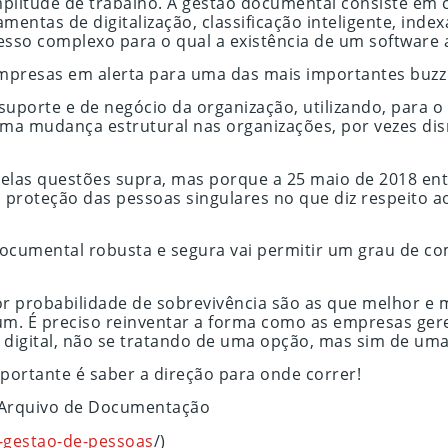
mplitude de trabalho. A gestão documental consiste em
ntas de digitalização, classificação inteligente, indexa
esso complexo para o qual a existência de um software
resas em alerta para uma das mais importantes buzz w
uporte e de negócio da organização, utilizando, para o
 uma mudança estrutural nas organizações, por vezes d
pelas questões supra, mas porque a 25 maio de 2018 en
 proteção das pessoas singulares no que diz respeito ao
ocumental robusta e segura vai permitir um grau de co
r probabilidade de sobrevivência são as que melhor e 
s um. É preciso reinventar a forma como as empresas ge
 digital, não se tratando de uma opção, mas sim de uma
mportante é saber a direção para onde correr!
e Arquivo de Documentação
-gestao-de-pessoas
/)