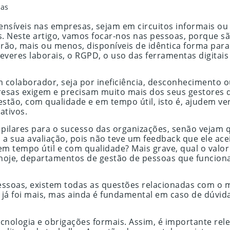
oas
nsíveis nas empresas, sejam em circuitos informais ou 
s. Neste artigo, vamos focar-nos nas pessoas, porque sã
tarão, mais ou menos, disponíveis de idêntica forma par
eres laborais, o RGPD, o uso das ferramentas digitais e
colaborador, seja por ineficiência, desconhecimento ou
esas exigem e precisam muito mais dos seus gestores d
estão, com qualidade e em tempo útil, isto é, ajudem 
ativos.
ilares para o sucesso das organizações, senão vejam 
 sua avaliação, pois não teve um feedback que ele acei
 tempo útil e com qualidade? Mais grave, qual o valor
hoje, departamentos de gestão de pessoas que funcion
pessoas, existem todas as questões relacionadas com o 
já foi mais, mas ainda é fundamental em caso de dúvida
 tecnologia e obrigações formais. Assim, é importante 