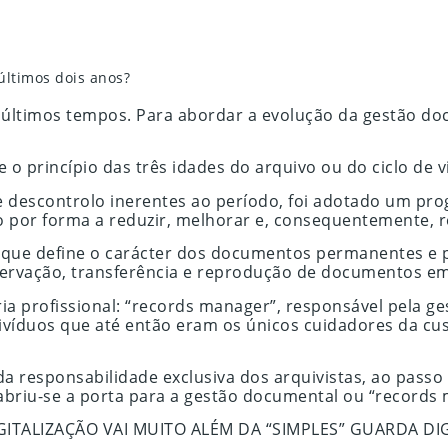
ltimos dois anos?
últimos tempos. Para abordar a evolução da gestão do
o princípio das três idades do arquivo ou do ciclo de v
e descontrolo inerentes ao período, foi adotado um pr
tão por forma a reduzir, melhorar e, consequentemente,
, que define o carácter dos documentos permanentes e 
servação, transferência e reprodução de documentos em
a profissional: “records manager”, responsável pela ges
ndivíduos que até então eram os únicos cuidadores da c
a responsabilidade exclusiva dos arquivistas, ao passo
abriu-se a porta para a gestão documental ou “record
GITALIZAÇÃO VAI MUITO ALÉM DA “SIMPLES” GUARDA DI