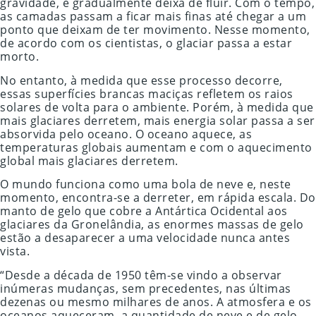
gravidade, e gradualmente deixa de fluir. Com o tempo,
as camadas passam a ficar mais finas até chegar a um
ponto que deixam de ter movimento. Nesse momento,
de acordo com os cientistas, o glaciar passa a estar
morto.
No entanto, à medida que esse processo decorre,
essas superfícies brancas maciças refletem os raios
solares de volta para o ambiente. Porém, à medida que
mais glaciares derretem, mais energia solar passa a ser
absorvida pelo oceano. O oceano aquece, as
temperaturas globais aumentam e com o aquecimento
global mais glaciares derretem.
O mundo funciona como uma bola de neve e, neste
momento, encontra-se a derreter, em rápida escala. Do
manto de gelo que cobre a Antártica Ocidental aos
glaciares da Gronelândia, as enormes massas de gelo
estão a desaparecer a uma velocidade nunca antes
vista.
“Desde a década de 1950 têm-se vindo a observar
inúmeras mudanças, sem precedentes, nas últimas
dezenas ou mesmo milhares de anos. A atmosfera e os
oceanos aqueceram, a quantidade de neve e de gelo