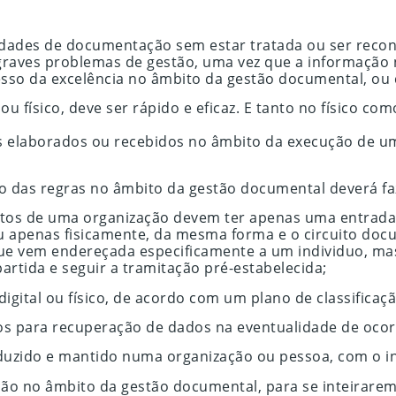
dades de documentação sem estar tratada ou ser recon
aves problemas de gestão, uma vez que a informação n
esso da excelência no âmbito da gestão documental, o
ou físico, deve ser rápido e eficaz. E tanto no físico co
 elaborados ou recebidos no âmbito da execução de u
 das regras no âmbito da gestão documental deverá faze
tos de uma organização devem ter apenas uma entrada 
u apenas fisicamente, da mesma forma e o circuito doc
 vem endereçada especificamente a um individuo, mas 
rtida e seguir a tramitação pré-estabelecida;
gital ou físico, de acordo com um plano de classificaçã
dos para recuperação de dados na eventualidade de ocor
zido e mantido numa organização ou pessoa, com o int
o no âmbito da gestão documental, para se inteirarem n