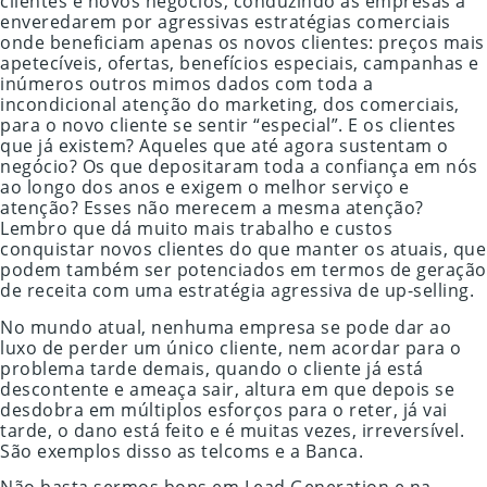
clientes e novos negócios, conduzindo as empresas a
enveredarem por agressivas estratégias comerciais
onde beneficiam apenas os novos clientes: preços mais
apetecíveis, ofertas, benefícios especiais, campanhas e
inúmeros outros mimos dados com toda a
incondicional atenção do marketing, dos comerciais,
para o novo cliente se sentir “especial”. E os clientes
que já existem? Aqueles que até agora sustentam o
negócio? Os que depositaram toda a confiança em nós
ao longo dos anos e exigem o melhor serviço e
atenção? Esses não merecem a mesma atenção?
Lembro que dá muito mais trabalho e custos
conquistar novos clientes do que manter os atuais, que
podem também ser potenciados em termos de geração
de receita com uma estratégia agressiva de up-selling.
No mundo atual, nenhuma empresa se pode dar ao
luxo de perder um único cliente, nem acordar para o
problema tarde demais, quando o cliente já está
descontente e ameaça sair, altura em que depois se
desdobra em múltiplos esforços para o reter, já vai
tarde, o dano está feito e é muitas vezes, irreversível.
São exemplos disso as telcoms e a Banca.
Não basta sermos bons em Lead Generation e na