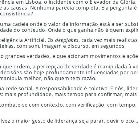
ncia em Lisboa, o incidente com o Elevador da Glória. T
re as causas. Nenhuma parecia completa. E a pergunta
 consistência?
uma cadeia onde o valor da informação está a ser subs
ilidade do conteúdo. Onde o que ganha não é quem expli
igência Artificial. Os
deepfakes
, cada vez mais realist
inteiras, com som, imagem e discurso, em segundos.
o grandes verdades, e que acionam movimentos e ações 
 que ordem, a percepção de verdade é manipulada à v
e decisões são hoje profundamente influenciadas por p
 manipula melhor, não quem tem razão.
 rede social. A responsabilidade é coletiva. E nós, líde
is: mais profundidade, mais tempo para confirmar, mais
combate-se com contexto, com verificação, com tempo.
 o maior gesto de liderança seja parar, ouvir o eco… E