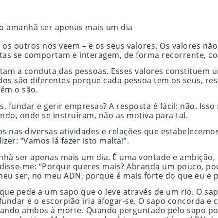
 o amanhã ser apenas mais um dia
os outros nos veem – e os seus valores. Os valores não
as se comportam e interagem, de forma recorrente, co
ntam a conduta das pessoas. Esses valores constituem 
os são diferentes porque cada pessoa tem os seus, res
bém o são.
 fundar e gerir empresas? A resposta é fácil: não. Iss
ndo, onde se instruíram, não as motiva para tal.
dos nas diversas atividades e relações que estabelec
er: “Vamos lá fazer isto malta!”.
 ser apenas mais um dia. É uma vontade e ambição, por v
 disse-me: “Porque queres mais? Abranda um pouco, po
meu ser, no meu ADN, porque é mais forte do que eu e po
o que pede a um sapo que o leve através de um rio. O s
afundar e o escorpião iria afogar-se. O sapo concorda e
nando ambos à morte. Quando perguntado pelo sapo por