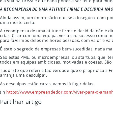
é a sua natureza e que nada poderia ser feito para mu
A RECOMPENSA DE UMA ATITUDE FIRME E DECIDIDA NÃO
Ainda assim, um empresário que seja inseguro, com po
uma morte certa.
A recompensa de uma atitude firme e decidida não é dinh
criar. Criar com uma equipa, ver o seu sucesso como n
para fazermos deles melhores pessoas, com valor e valor
É este o segredo de empresas bem-sucedidas, nada mai
São estas PME, ou microempresas, ou startups, que, ten
todos em equipas ambiciosas, motivadas e coesas. São 
Tudo isto que referi é tao verdade que o próprio Luis
arranja uma desculpa”.
As desculpas estão caras, vamos lá fugir delas.
(in
https://www.empreendedor.com/viver-para-o-amanh
Partilhar artigo