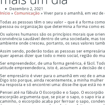
Dezembro 2, 2021
Início
»
Comunicação
»
Viver para o amanhã, em vez de
Todas as pessoas têm o seu valor – que é a forma como 
pessoa ou organização que determina a forma como est
Os valores humanos são os princípios morais que orie
convivência saudável dentro de uma sociedade, mas tod
ambiente onde cresceu, portanto, os seus valores tam
Assim sendo, poderão todas as pessoas ser empresárias,
quer apenas dizer que todo o meio social, região do mu
Ser empreendedor, de uma forma genérica, é fácil. To
atitude empreendedora, isto é, assumem a decisão de diz
Ser empresário é viver para o amanhã em vez de o amanhã
Digo isto porque, ainda recentemente, a minha mulher
na resposta e só encontrei uma: disse-lhe que está no 
Pensei até na fábula O Escorpião e o Sapo. O escorpiã
escorpião argumenta que, se picar o sapo, o sapo iria 
caminho, o escorpião acaba por ferroar o sapo, conde