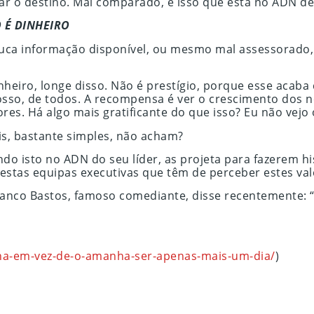
dar o destino. Mal comparado, é isso que está no ADN d
 É DINHEIRO
uca informação disponível, ou mesmo mal assessorado, 
eiro, longe disso. Não é prestígio, porque esse acaba c
osso, de todos. A recompensa é ver o crescimento dos n
es. Há algo mais gratificante do que isso? Eu não vejo 
s, bastante simples, não acham?
do isto no ADN do seu líder, as projeta para fazerem h
estas equipas executivas que têm de perceber estes val
 Franco Bastos, famoso comediante, disse recentemente
a-em-vez-de-o-amanha-ser-apenas-mais-um-dia/
)