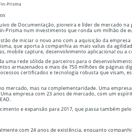
Fin-Prisma
ros
rquivo de Documentação, pioneira e líder de mercado n
Fin-Prisma num investimento que ronda um milhão de e
tão de iniciar o novo ano com a aquisição da empresa
risma, que aporta à companhia as mais valias da agilid
s, mobile capture, desenvolvimento aplicacional ou a 
a uma rede sólida de parceiros para o desenvolvimento
ntos armazenados e mais de 750 milhões de páginas digi
ocessos certificados e tecnologia robusta que visam, es
o mercado, mas na complementaridade. Uma empresa ca
as. Uma empresa com 23 anos de mercado, com um espíri
 EAD.
scimento e expansão para 2017, que passa também pelo 
lmente com 24 anos de existência, enquanto companhia