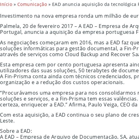
Início
»
Comunicação
»
EAD anuncia aquisição da tecnológica 
Investimento na nova empresa ronda um milhão de eu
Palmela, 20 de fevereiro 2017 – A EAD – Empresa de A
Portugal, anuncia a aquisição da empresa portuguesa 
As negociações começaram em 2016, mas a EAD faz ques
soluções informáticas para gestão documental, a Fin-P
através de serviços como Cloud Backup and Recover Saa
Esta empresa cem por cento portuguesa apresenta aind
utilizadores das suas soluções, 50 terabytes de docume
A Fin-Prisma conta ainda com técnicos credenciados, pr
organização e a redução dos custos operacionais.
“Procurávamos uma empresa para nos consolidarmos n
soluções e serviços, e a Fin-Prisma tem essas valênci
certeza, enriquecer a EAD.” Afirma, Paulo Veiga, CEO da
Com esta aquisição, a EAD continua o seu plano de cre
Leste.
Sobre a EAD:
A EAD – Empresa de Arquivo de Documentação, SA, atua