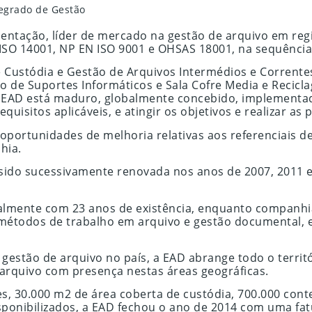
tegrado de Gestão
ntação, líder de mercado na gestão de arquivo em regi
ISO 14001, NP EN ISO 9001 e OHSAS 18001, na sequência 
e Custódia e Gestão de Arquivos Intermédios e Corrente
ção de Suportes Informáticos e Sala Cofre Media e Reci
a EAD está maduro, globalmente concebido, implementa
isitos aplicáveis, e atingir os objetivos e realizar as p
 oportunidades de melhoria relativas aos referenciais 
hia.
sido sucessivamente renovada nos anos de 2007, 2011 e 
lmente com 23 anos de existência, enquanto companhia
 métodos de trabalho em arquivo e gestão documental, 
gestão de arquivo no país, a EAD abrange todo o territ
arquivo com presença nestas áreas geográficas.
es, 30.000 m2 de área coberta de custódia, 700.000 co
sponibilizados, a EAD fechou o ano de 2014 com uma fat