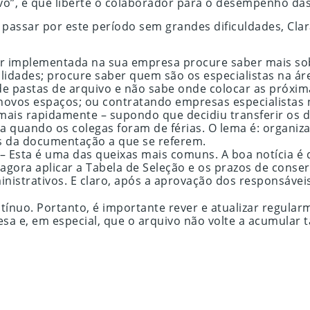
o”, e que liberte o colaborador para o desempenho das
assar por este período sem grandes dificuldades, Clar
er implementada na sua empresa procure saber mais sobr
ilidades; procure saber quem são os especialistas na ár
 de pastas de arquivo e não sabe onde colocar as próxi
 novos espaços; ou contratando empresas especialistas
 mais rapidamente – supondo que decidiu transferir o
quando os colegas foram de férias. O lema é: organizar
as da documentação a que se referem.
– Esta é uma das queixas mais comuns. A boa notícia é
 agora aplicar a Tabela de Seleção e os prazos de conser
dministrativos. E claro, após a aprovação dos responsávei
nuo. Portanto, é importante rever e atualizar regularm
 e, em especial, que o arquivo não volte a acumular ta