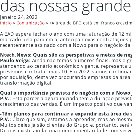
das nossas grande
Janeiro 24, 2022
Início
»
Comunicação
»
«A área de BPO está em franco cresci
A EAD espera fechar o ano com uma faturação de 12 mi
marcado pela pandemia, antecipa novas contratações pa
recentemente assinado com a Nowo para o negócio da em
Ntech.News:
Quais são as perspetivas e metas de ne
Paulo Veiga:
Ainda não temos números finais, mas o gr
atendendo ao cenário económico vigente, representa 
prevemos contratar mais 10. Em 2022, vamos continua
por aquisição, desta vez procurando empresas da área 
transformação digital.
Qual a importância prevista do negócio com a Nowo j
P.V.:
Esta parceria agora iniciada tem a duração previst
crescimento das vendas. É um impacto positivo que va
-Têm planos para continuar a expandir esta área de s
P.V.:
Claro que sim, estamos a aprender, mas ao mesmo 
Muitos deles já são clientes do Grupo e, portanto, ser
Depois existe ainda uma complementaridade com serviç