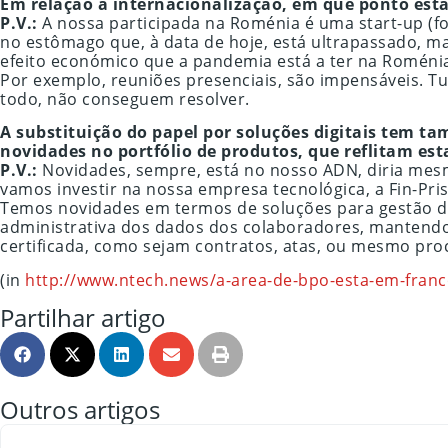
Em relação à internacionalização, em que ponto estã
P.V.:
A nossa participada na Roménia é uma start-up (
no estômago que, à data de hoje, está ultrapassado, m
efeito económico que a pandemia está a ter na Roméni
Por exemplo, reuniões presenciais, são impensáveis. Tu
todo, não conseguem resolver.
A substituição do papel por soluções digitais tem t
novidades no portfólio de produtos, que reflitam es
P.V.:
Novidades, sempre, está no nosso ADN, diria mes
vamos investir na nossa empresa tecnológica, a Fin-Pr
Temos novidades em termos de soluções para gestão d
administrativa dos dados dos colaboradores, mantendo-
certificada, como sejam contratos, atas, ou mesmo pr
(in
http://www.ntech.news/a-area-de-bpo-esta-em-fran
Partilhar artigo
Outros artigos