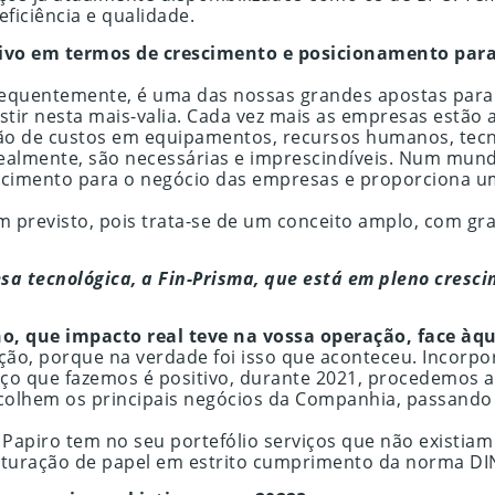
ficiência e qualidade.
tivo em termos de crescimento e posicionamento para 
equentemente, é uma das nossas grandes apostas para o
tir nesta mais-valia. Cada vez mais as empresas estão a
o de custos em equipamentos, recursos humanos, tecno
ealmente, são necessárias e imprescindíveis. Num mundo
scimento para o negócio das empresas e proporciona um
 previsto, pois trata-se de um conceito amplo, com gra
sa tecnológica, a Fin-Prisma, que está em pleno cres
o, que impacto real teve na vossa operação, face àqu
ão, porque na verdade foi isso que aconteceu. Incorp
nço que fazemos é positivo, durante 2021, procedemos 
colhem os principais negócios da Companhia, passand
 a Papiro tem no seu portefólio serviços que não existia
turação de papel em estrito cumprimento da norma DI