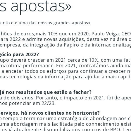
s apostas»
mento e é uma das nossas grandes apostas»
lhões de euros,mais 10% que em 2020. Paulo Veiga, CEO
ra 2022 e admite novas aquisições, desta vez na área 
presa, da integração da Papiro e da internacionalizaç
gócio para 2022?
upo deverá crescer em 2021 cerca de 10%, com uma fatur
uma ótima performance. Em 2021, contratámos ainda ma
r a encetar todos os esforços para continuar a cresc
das tecnologias da informação para ajudar a mais rapi
á nos resultados que estão a fechar?
a de dois anos. Portanto, o impacto em 2021, foi de ap
mos potenciar em 22/23.
erviços, há novos clientes no horizonte?
tempo a terminar uma estratégia de abordagem aos clien
á uma abordagem mais facilitada pelo conhecimento exis
os já atualmente disponibilizados como os de BPO. Tem