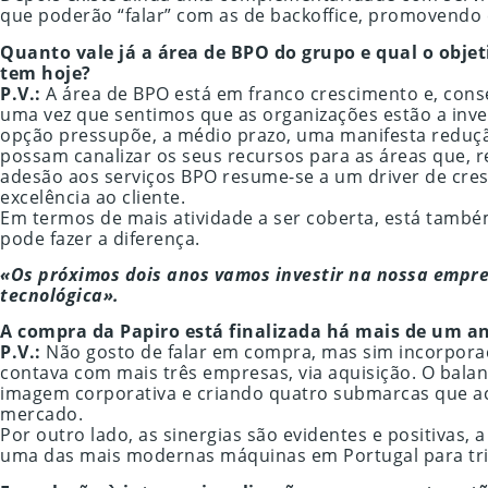
que poderão “falar” com as de backoffice, promovendo e
Quanto vale já a área de BPO do grupo e qual o obje
tem hoje?
P.V.:
A área de BPO está em franco crescimento e, cons
uma vez que sentimos que as organizações estão a inves
opção pressupõe, a médio prazo, uma manifesta reduçã
possam canalizar os seus recursos para as áreas que, r
adesão aos serviços BPO resume-se a um driver de cre
excelência ao cliente.
Em termos de mais atividade a ser coberta, está também
pode fazer a diferença.
«Os próximos dois anos vamos investir na nossa empre
tecnológica».
A compra da Papiro está finalizada há mais de um an
P.V.:
Não gosto de falar em compra, mas sim incorporaç
contava com mais três empresas, via aquisição. O bala
imagem corporativa e criando quatro submarcas que a
mercado.
Por outro lado, as sinergias são evidentes e positivas,
uma das mais modernas máquinas em Portugal para tri