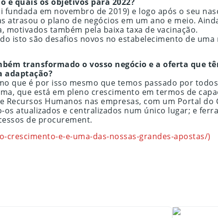
o e quais os objetivos para 2022?
foi fundada em novembro de 2019) e logo após o seu na
as atrasou o plano de negócios em um ano e meio. Ainda
a, motivados também pela baixa taxa de vacinação.
do isto são desafios novos no estabelecimento de uma r
ambém transformado o vosso negócio e a oferta que t
ta adaptação?
mo que é por isso mesmo que temos passado por todos 
isma, que está em pleno crescimento em termos de capa
e Recursos Humanos nas empresas, com um Portal do Co
os atualizados e centralizados num único lugar; e ferr
ocessos de procurement.
co-crescimento-e-e-uma-das-nossas-grandes-apostas/)