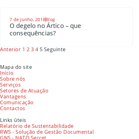
7 de Junho, 2018
Blog
O degelo no Ártico – que
consequências?
Anterior
1
2
3
4
5
Seguinte
Mapa do site
Início
Sobre nós
Serviços
Setores de Atuação
Vantagens
Comunicação
Contactos
Links úteis
Relatório de Sustentabilidade
RWS - Solução de Gestão Documental
GNS - NATO Secret