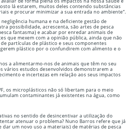
avaliar de forma plena os impactos na nossa saúde e
osto lá estarem, muitos deles contendo substâncias
iais e procurar minimizar a sua entrada no ambiente”.
 negligência humana e na deficiente gestão de
utra possibilidade, acrescenta, são artes de pesca
pesca fantasma) e acabar por enredar animais de
tes que mexem com a opinião pública, ainda que não
 de partículas de plástico e seus componentes
ngerem plástico por o confundirem com alimento e o
rmos a alimentarmo-nos de animais que têm no seu
 dos vários estudos desenvolvidos demonstrarem a
ecimento e incertezas em relação aos seus impactos
F, os microplásticos não só libertam para o meio
umulam contaminantes já existentes na água, como
vas no sentido de desincentivar a utilização do
 tentar atenuar o problema? Nuno Barros refere que já
de dar um novo uso a materiais) de matérias de pesca