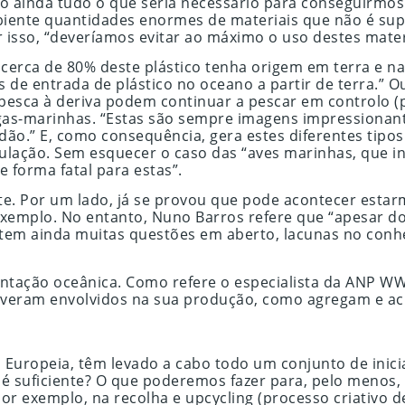
 ainda tudo o que seria necessário para conseguirmos 
biente quantidades enormes de materiais que não é sup
 isso, “deveríamos evitar ao máximo o uso destes mater
cerca de 80% deste plástico tenha origem em terra e na
s de entrada de plástico no oceano a partir de terra.” O
 pesca à deriva podem continuar a pescar em controlo (
gas-marinhas. “Estas são sempre imagens impressionan
ão.” E, como consequência, gera estes diferentes tipos
ulação. Sem esquecer o caso das “aves marinhas, que i
 forma fatal para estas”.
te. Por um lado, já se provou que pode acontecer esta
or exemplo. No entanto, Nuno Barros refere que “apesar
stem ainda muitas questões em aberto, lacunas no conh
ntação oceânica. Como refere o especialista da ANP WW
iveram envolvidos na sua produção, como agregam e ac
ropeia, têm levado a cabo todo um conjunto de iniciati
 é suficiente? O que poderemos fazer para, pelo menos,
por exemplo, na recolha e upcycling (processo criativo 