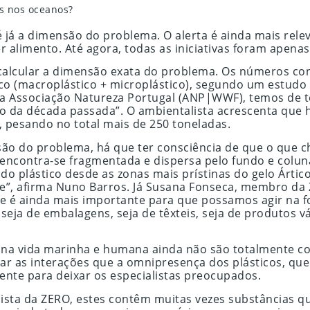
s nos oceanos?
ta é já a dimensão do problema. O alerta é ainda mais r
 alimento. Até agora, todas as iniciativas foram apena
cil calcular a dimensão exata do problema. Os números 
ico (macroplástico + microplástico), segundo um estudo 
na Associação Natureza Portugal (ANP|WWF), temos de t
o da década passada”. O ambientalista acrescenta que 
, pesando no total mais de 250 toneladas.
o do problema, há que ter consciência de que o que ch
 encontra-se fragmentada e dispersa pelo fundo e colun
do plástico desde as zonas mais prístinas do gelo Ártic
de”, afirma Nuno Barros. Já Susana Fonseca, membro da 
e é ainda mais importante para que possamos agir na fo
ja de embalagens, seja de têxteis, seja de produtos vár
) na vida marinha e humana ainda não são totalmente co
gar as interações que a omnipresença dos plásticos, que
iente para deixar os especialistas preocupados.
lista da ZERO, estes contêm muitas vezes substâncias q