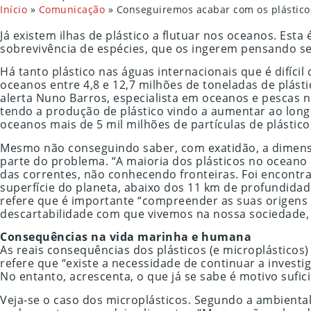
Início
»
Comunicação
»
Conseguiremos acabar com os plástico
Já existem ilhas de plástico a flutuar nos oceanos. Es
sobrevivência de espécies, que os ingerem pensando ser
Há tanto plástico nas águas internacionais que é difí
oceanos entre 4,8 e 12,7 milhões de toneladas de plást
alerta Nuno Barros, especialista em oceanos e pescas 
tendo a produção de plástico vindo a aumentar ao long
oceanos mais de 5 mil milhões de partículas de plástico
Mesmo não conseguindo saber, com exatidão, a dimensã
parte do problema. “A maioria dos plásticos no oceano
das correntes, não conhecendo fronteiras. Foi encontra
superfície do planeta, abaixo dos 11 km de profundida
refere que é importante “compreender as suas origens 
descartabilidade com que vivemos na nossa sociedade, se
Consequências na vida marinha e humana
As reais consequências dos plásticos (e microplásticos
refere que “existe a necessidade de continuar a investi
No entanto, acrescenta, o que já se sabe é motivo sufic
Veja-se o caso dos microplásticos. Segundo a ambienta