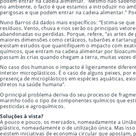
podem entrar na cadeia alimentar. “Mesmo não sabendo
no ambiente, o facto é que estamos a introduzir no am
perigosas e que podem entrar na cadeia alimentar.” Por
Nuno Barros dá dados mais específicos: “Estima-se que 
resíduos. Vento, chuva e rios serão os principais vetore
abandonadas ou perdidas. Porque, refere, “as artes de
maiores dimensões como cetáceos, tubarões e tartaru
existam estudos que quantifiquem o impacto com exatid
químicos, que entram na cadeia alimentar por bioacum
passam às crias quando chegam a terra, muitas vezes de
No caso dos humanos o impacto é ligeiramente diferen
interior microplásticos. É o caso de alguns peixes, p
presença de microplásticos em espécies aquáticas, exi
diretos na saúde humana”.
O principal problema deriva do seu processo de fragme
marinho todo o tipo de componentes químicos que est
pesticidas e agroquímicos.
Soluções à vista?
A pouco e pouco, os mercados, nomeadamente a União Eu
plástico, nomeadamente o de utilização única. Mas isso
existem iniciativas de economia circular que apostam, 