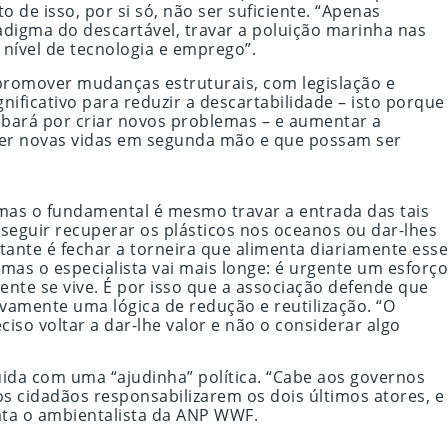
 de isso, por si só, não ser suficiente. “Apenas
adigma do descartável, travar a poluição marinha nas
 nível de tecnologia e emprego”.
 promover mudanças estruturais, com legislação e
nificativo para reduzir a descartabilidade – isto porque
abará por criar novos problemas – e aumentar a
ter novas vidas em segunda mão e que possam ser
 mas o fundamental é mesmo travar a entrada das tais
nseguir recuperar os plásticos nos oceanos ou dar-lhes
nte é fechar a torneira que alimenta diariamente esse
mas o especialista vai mais longe: é urgente um esforço
te se vive. É por isso que a associação defende que
vamente uma lógica de redução e reutilização. “O
iso voltar a dar-lhe valor e não o considerar algo
ida com uma “ajudinha” política. “Cabe aos governos
s cidadãos responsabilizarem os dois últimos atores, e
ata o ambientalista da ANP WWF.