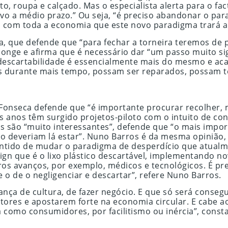
, roupa e calçado. Mas o especialista alerta para o facto
vo a médio prazo.” Ou seja, “é preciso abandonar o par
o, com toda a economia que este novo paradigma trará a
a, que defende que “para fechar a torneira teremos de
 longe e afirma que é necessário dar “um passo muito sig
a descartabilidade é essencialmente mais do mesmo e ac
s durante mais tempo, possam ser reparados, possam 
 Fonseca defende que “é importante procurar recolher,
os anos têm surgido projetos-piloto com o intuito de co
ão “muito interessantes”, defende que “o mais importa
ão deveriam lá estar”. Nuno Barros é da mesma opinião, 
tido de mudar o paradigma de desperdício que atualmen
gn que é o lixo plástico descartável, implementando no
os avanços, por exemplo, médicos e tecnológicos. É prec
e o de o negligenciar e descartar”, refere Nuno Barros.
a de cultura, de fazer negócio. E que só será consegu
ores e apostarem forte na economia circular. E cabe ao
 como consumidores, por facilitismo ou inércia”, const