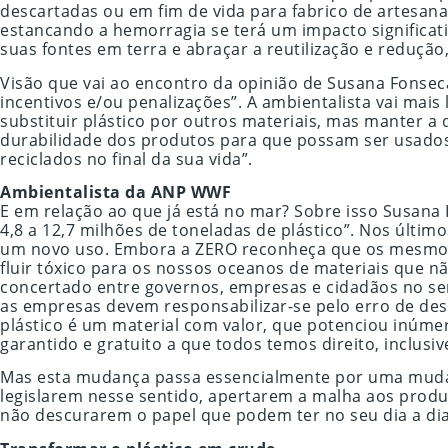
descartadas ou em fim de vida para fabrico de artesanato
estancando a hemorragia se terá um impacto significati
suas fontes em terra e abraçar a reutilização e reduçã
Visão que vai ao encontro da opinião de Susana Fonsec
incentivos e/ou penalizações”. A ambientalista vai mais
substituir plástico por outros materiais, mas manter 
durabilidade dos produtos para que possam ser usado
reciclados no final da sua vida”.
Ambientalista da ANP WWF
E em relação ao que já está no mar? Sobre isso Susana
4,8 a 12,7 milhões de toneladas de plástico”. Nos últim
um novo uso. Embora a ZERO reconheça que os mesmos s
fluir tóxico para os nossos oceanos de materiais que n
concertado entre governos, empresas e cidadãos no sen
as empresas devem responsabilizar-se pelo erro de desi
plástico é um material com valor, que potenciou inúmer
garantido e gratuito a que todos temos direito, inclusiv
Mas esta mudança passa essencialmente por uma mudanç
legislarem nesse sentido, apertarem a malha aos produt
não descurarem o papel que podem ter no seu dia a dia