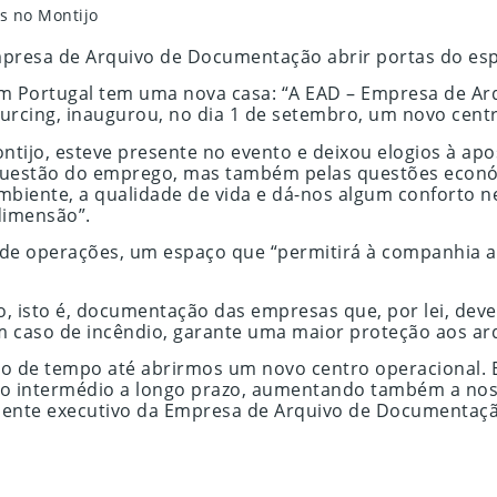
s no Montijo
presa de Arquivo de Documentação abrir portas do espa
em Portugal tem uma nova casa: “A EAD – Empresa de Ar
rcing, inaugurou, no dia 1 de setembro, um novo centr
ontijo, esteve presente no evento e deixou elogios à a
 questão do emprego, mas também pelas questões econó
biente, a qualidade de vida e dá-nos algum conforto 
dimensão”.
o de operações, um espaço que “permitirá à companhia a
o, isto é, documentação das empresas que, por lei, deve
m caso de incêndio, garante uma maior proteção aos arq
o de tempo até abrirmos um novo centro operacional. E
vo intermédio a longo prazo, aumentando também a noss
esidente executivo da Empresa de Arquivo de Documentaç