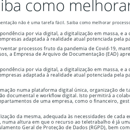
Saiba como melhora
entação não é uma tarefa fácil. Saiba como melhorar processo
ondência por via digital, a digitalização em massa, e 
mpresas adaptada à realidade atual potenciada pela p
nventar processos fruto da pandemia de Covid-19, man
essos, a Empresa de Arquivo de Documentação (EAD) apre
ondência por via digital, a digitalização em massa, e 
mpresas adaptada à realidade atual potenciada pela p
formação numa plataforma digital única, organização de 
ão documental e workflow digital. Isto permitirá a col
departamentos de uma empresa, como o financeiro, gestã
lização da mesma, adequada às necessidades de cada e
r, numa altura em que o recurso ao teletrabalho é já u
ulamento Geral de Proteção de Dados (RGPD), bem com