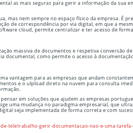
ental as mais seguras para gerir a informação da sua e
inua, mas nem sempre no espaço físico da empresa. É pr
ceção de correspondência por via digital, em que a mesm
oftware cloud, permite centralizar e ter acesso de form
lização massiva de documentos e respetiva conversão de
tódia documental, como permite o acesso à documentaçã
é uma vantagem para as empresas que andam constantem
mentos e o ulpload direto na nuvem para consulta imedi
ormação.
e pensar em soluções que ajudem as empresas portugues
exige uma mudança no paradigma empresarial, que ultra
igital seja implementada de forma correta e com suces
-de-teletrabalho-gerir-documentacao-nao-e-uma-tarefa