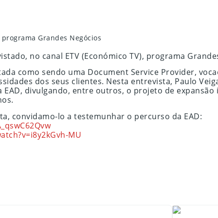
V, programa Grandes Negócios
vistado, no canal ETV (Económico TV), programa Grande
tratada como sendo uma Document Service Provider, voc
idades dos seus clientes. Nesta entrevista, Paulo Veig
 EAD, divulgando, entre outros, o projeto de expansão
nos.
ista, convidamo-lo a testemunhar o percurso da EAD:
=A_qswC62Qvw
watch?v=i8y2kGvh-MU