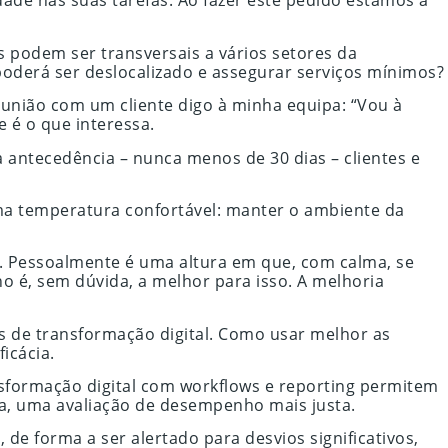
ade nas suas tarefas. Ao fazer este pedido estamos a
s podem ser transversais a vários setores da
oderá ser deslocalizado e assegurar serviços mínimos?
eunião com um cliente digo à minha equipa: “Vou à
 é o que interessa.
a antecedência – nunca menos de 30 dias – clientes e
uma temperatura confortável: manter o ambiente da
. Pessoalmente é uma altura em que, com calma, se
o é, sem dúvida, a melhor para isso. A melhoria
as de transformação digital. Como usar melhor as
icácia.
nsformação digital com workflows e reporting permitem
ia, uma avaliação de desempenho mais justa.
de forma a ser alertado para desvios significativos,