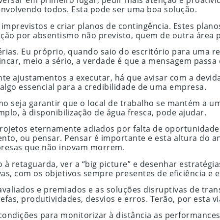
rsar em primeiro lugar, pedir mais atenção e proativid
 envolvendo todos. Esta pode ser uma boa solução.
mprevistos e criar planos de contingência. Estes plano
ção por absentismo não previsto, quem de outra área p
rias. Eu próprio, quando saio do escritório para uma r
ncar, meio a sério, a verdade é que a mensagem passa e
nte ajustamentos a executar, há que avisar com a devid
 algo essencial para a credibilidade de uma empresa.
omo seja garantir que o local de trabalho se mantém a 
lo, à disponibilização de água fresca, pode ajudar.
rojetos eternamente adiados por falta de oportunidade
to, ou pensar. Pensar é importante e esta altura do an
presas que não inovam morrem.
à retaguarda, ver a “big picture” e desenhar estratégi
, com os objetivos sempre presentes de eficiência e ef
valiados e premiados e as soluções disruptivas de tra
s, produtividades, desvios e erros. Terão, por esta v
condições para monitorizar à distância as performances, 