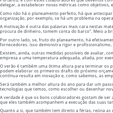
Portanto, é com estes colaboradores que devemos conve
delegar, a estabelecer novas métricas como objetivos,
Como não há o planeamento perfeito, há que antecipar i
organização, por exemplo, se há um problema na opera
A motivação é outra das palavras mais cara nestas maté
procura de dinheiro, tomem conta do barco”. Meio a bri
Por outro lado, se, fruto do planeamento, há efetivame
fornecedores. Isso demonstra rigor e profissionalismo,
Existem, ainda, outras medidas possíveis de avaliar, c
empresa a uma temperatura adequada, aliada, por exemp
O verão é também uma ótima altura para terminar os p
podem elaborar os primeiros drafts do próximo orçamen
contínua resulta em inovação e, como sabemos, as em
Será também a melhor altura do ano para dar um passo 
tecnologias que temos, como escolher ou desenhar novas
A verdade é que os bons colaboradores gostam de ser a
que eles também acompanhem a execução das suas tarefa
Quanto a si, que também tem direito a férias, reúna as 