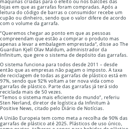
máquinas criadas para o efeito ou nos balcões das
lojas em que as garrafas foram compradas. Após a
leitura do código de barras o consumidor recebe um
cupão ou dinheiro, sendo que o valor difere de acordo
com o volume da garrafa.
“Queremos chegar ao ponto em que as pessoas
compreendam que estão a comprar o produto mas
apenas a levar a embalagem emprestada“, disse ao The
Guardian Kjell Olav Maldum, administrador da
Infinitum, que gere o sistema de depósito das garrafas.
O sistema funciona para todos desde 2011 – desde
então que as empresas não pagam o imposto. A taxa
de reciclagem de todas as garrafas de plástico está em
97%, sendo que 92% voltam a ter nova vida como
garrafas de plástico. Parte das garrafas já terá sido
reciclada mais de 50 vezes.
“Temos o sistema mais eficiente do mundo”, referiu
Sten Nerland, diretor de logística da Infinitum à
Positive News, citado pelo Diário de Notícias.
A União Europeia tem como meta a recolha de 90% das
garrafas de plástico até 2025. Plásticos de uso único,
como pratos, talheres e copos para bebidas de plástico