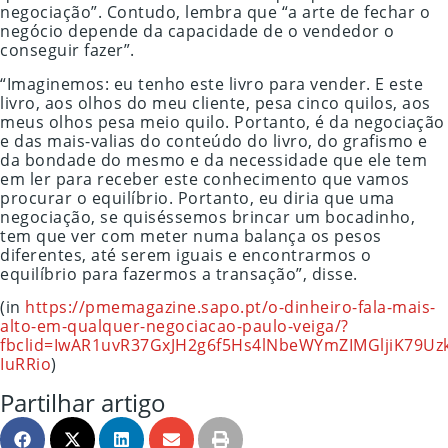
negociação”. Contudo, lembra que “a arte de fechar o
negócio depende da capacidade de o vendedor o
conseguir fazer”.
“Imaginemos: eu tenho este livro para vender. E este
livro, aos olhos do meu cliente, pesa cinco quilos, aos
meus olhos pesa meio quilo. Portanto, é da negociação
e das mais-valias do conteúdo do livro, do grafismo e
da bondade do mesmo e da necessidade que ele tem
em ler para receber este conhecimento que vamos
procurar o equilíbrio. Portanto, eu diria que uma
negociação, se quiséssemos brincar um bocadinho,
tem que ver com meter numa balança os pesos
diferentes, até serem iguais e encontrarmos o
equilíbrio para fazermos a transação”, disse.
(in
https://pmemagazine.sapo.pt/o-dinheiro-fala-mais-
alto-em-qualquer-negociacao-paulo-veiga/?
fbclid=IwAR1uvR37GxJH2g6f5Hs4lNbeWYmZIMGljiK79Uz
IuRRio
)
Partilhar artigo