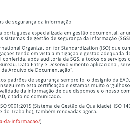
mas de segurança da informação
portuguesa especializada em gestão documental, anunc
os sistemas de gestão de segurança da informação (SGSI
ternational Organization for Standardization (ISO) que 
ações tendo em vista a mitigação e gestão adequada do
oi conferida, após auditoria da SGS, a todos os servi
Bureau, Data Entry e Desenvolvimento aplicacional, ser
a de Arquivo de Documentação”.
ltos padrões de segurança sempre foi o desígnio da EAD
nseguirem esta certificação e estamos muito orgulhos
 a validade da informação de que dispomos e o nosso c
EAD, citado no comunicado.
 ISO 9001:2015 (Sistema de Gestão da Qualidade), ISO 1
e do Trabalho), também renovadas agora.
ca-da-informacao/
)