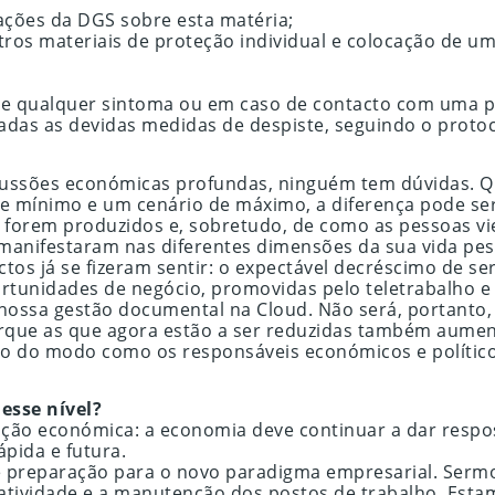
cações da DGS sobre esta matéria;
utros materiais de proteção individual e colocação de u
e qualquer sintoma ou em caso de contacto com uma pe
adas as devidas medidas de despiste, seguindo o proto
cussões económicas profundas, ninguém tem dúvidas. Qu
de mínimo e um cenário de máximo, a diferença pode se
ue forem produzidos e, sobretudo, de como as pessoas v
nifestaram nas diferentes dimensões da sua vida pessoa
tos já se fizeram sentir: o expectável decréscimo de s
tunidades de negócio, promovidas pelo teletrabalho e
nossa gestão documental na Cloud. Não será, portanto, 
orque as que agora estão a ser reduzidas também aume
o do modo como os responsáveis económicos e político
esse nível?
ação económica: a economia deve continuar a dar respo
pida e futura.
 de preparação para o novo paradigma empresarial. Serm
atividade e a manutenção dos postos de trabalho. Estamo