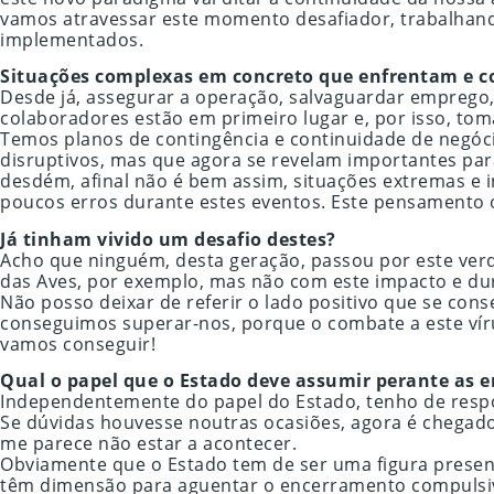
vamos atravessar este momento desafiador, trabalhando
implementados.
Situações complexas em concreto que enfrentam e 
Desde já, assegurar a operação, salvaguardar emprego,
colaboradores estão em primeiro lugar e, por isso, t
Temos planos de contingência e continuidade de negóc
disruptivos, mas que agora se revelam importantes pa
desdém, afinal não é bem assim, situações extremas e 
poucos erros durante estes eventos. Este pensamento o
Já tinham vivido um desafio destes?
Acho que ninguém, desta geração, passou por este ver
das Aves, por exemplo, mas não com este impacto e du
Não posso deixar de referir o lado positivo que se con
conseguimos superar-nos, porque o combate a este vír
vamos conseguir!
Qual o papel que o Estado deve assumir perante as 
Independentemente do papel do Estado, tenho de respo
Se dúvidas houvesse noutras ocasiões, agora é chegad
me parece não estar a acontecer.
Obviamente que o Estado tem de ser uma figura presen
têm dimensão para aguentar o encerramento compulsi