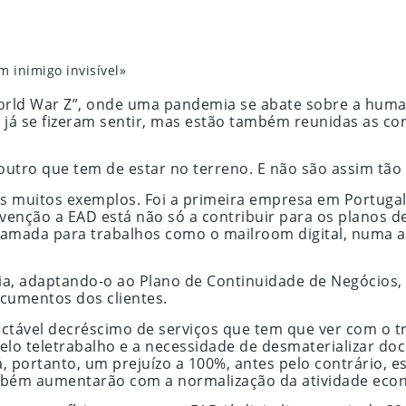
 inimigo invisível»
World War Z”, onde uma pandemia se abate sobre a huma
á se fizeram sentir, mas estão também reunidas as con
utro que tem de estar no terreno. E não são assim tão 
muitos exemplos. Foi a primeira empresa em Portugal d
nvenção a EAD está não só a contribuir para os planos d
mada para trabalhos como o mailroom digital, numa al
cia, adaptando-o ao Plano de Continuidade de Negócios
ocumentos dos clientes.
xpectável decréscimo de serviços que tem que ver com 
elo teletrabalho e a necessidade de desmaterializar do
portanto, um prejuízo a 100%, antes pelo contrário, es
mbém aumentarão com a normalização da atividade econó