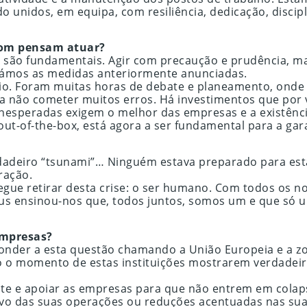
 unidos, em equipa, com resiliência, dedicação, disci
com pensam atuar?
 são fundamentais. Agir com precaução e prudência, ma
omámos as medidas anteriormente anunciadas.
io. Foram muitas horas de debate e planeamento, onde
ra não cometer muitos erros. Há investimentos que por
inesperadas exigem o melhor das empresas e a existênc
ut-of-the-box, está agora a ser fundamental para a gar
dadeiro “tsunami”… Ninguém estava preparado para esta
ração.
segue retirar desta crise: o ser humano. Com todos os n
us ensinou-nos que, todos juntos, somos um e que só u
empresas?
nder a esta questão chamando a União Europeia e a zon
o o momento de estas instituições mostrarem verdadei
te e apoiar as empresas para que não entrem em colaps
vo das suas operações ou reduções acentuadas nas su