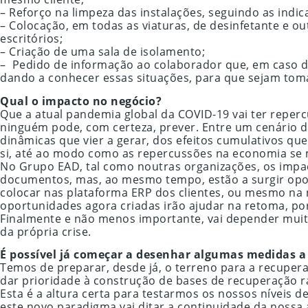
– Reforço na limpeza das instalações, seguindo as indi
– Colocação, em todas as viaturas, de desinfetante e o
escritórios;
– Criação de uma sala de isolamento;
– Pedido de informação ao colaborador que, em caso d
dando a conhecer essas situações, para que sejam tom
Qual o impacto no negócio?
Que a atual pandemia global da COVID-19 vai ter reper
ninguém pode, com certeza, prever. Entre um cenário 
dinâmicas que vier a gerar, dos efeitos cumulativos q
si, até ao modo como as repercussões na economia se ma
No Grupo EAD, tal como noutras organizações, os impac
documentos, mas, ao mesmo tempo, estão a surgir opor
colocar nas plataforma ERP dos clientes, ou mesmo na 
oportunidades agora criadas irão ajudar na retoma, p
Finalmente e não menos importante, vai depender muit
da própria crise.
É possível já começar a desenhar algumas medidas a 
Temos de preparar, desde já, o terreno para a recuper
dar prioridade à construção de bases de recuperação rá
Esta é a altura certa para testarmos os nossos níveis
este novo paradigma vai ditar a continuidade da nossa 