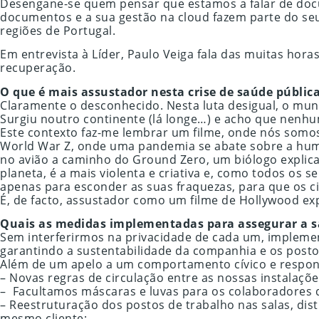
Desengane-se quem pensar que estamos a falar de docum
documentos e a sua gestão na cloud fazem parte do seu n
regiões de Portugal.
Em entrevista à Líder, Paulo Veiga fala das muitas ho
recuperação.
O que é mais assustador nesta crise de saúde públic
Claramente o desconhecido. Nesta luta desigual, o mu
Surgiu noutro continente (lá longe…) e acho que nenh
Este contexto faz-me lembrar um filme, onde nós somos 
World War Z, onde uma pandemia se abate sobre a hum
no avião a caminho do Ground Zero, um biólogo explica a
planeta, é a mais violenta e criativa e, como todos os 
apenas para esconder as suas fraquezas, para que os ci
É, de facto, assustador como um filme de Hollywood exp
Quais as medidas implementadas para assegurar a s
Sem interferirmos na privacidade de cada um, implem
garantindo a sustentabilidade da companhia e os posto
Além de um apelo a um comportamento cívico e responsá
– Novas regras de circulação entre as nossas instalaçõe
– Facultamos máscaras e luvas para os colaboradores
– Reestruturação dos postos de trabalho nas salas, di
mesmo cliente;