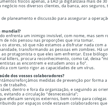
entos físicos apenas, a EAD já digitalizava mais de 30
egócio nos diversos clientes, da banca, aos seguros, tel
ras de planeamento e discussão para assegurar a operaç
a mundial?
ndo enfrenta um inimigo invisível, com nome, mas sem 
um de nós pensou nas proporções que iria tomar.
os atores, só que não estamos a disfrutar nada com a si
anidade, transformando as pessoas em zombies. Há uma
o protagonista o que eles iam enfrentar. Esse biólogo di
serial killers, procura reconhecimento, como tal, deixa
entistas as encontrem e estudem anos a fio”.
lica com tanto rigor as capacidades de um vírus.
aúde dos vossos colaboradores?
entámos/reforçámos medidas de prevenção por forma a 
s de trabalho.
vel, dentro e fora da organização, e seguindo as orien
s, evitando a circulação “desnecessária”;
 que efetuam serviços externos, bem como para colega
stribuindo por espaços onde estavam colaboradores que