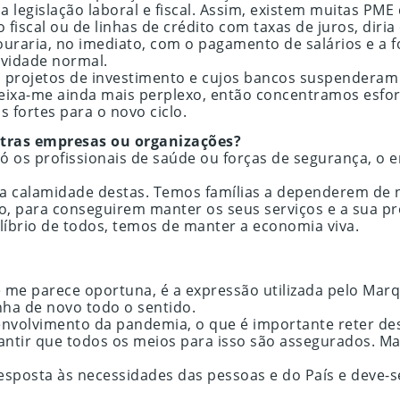
legislação laboral e fiscal. Assim, existem muitas PME
scal ou de linhas de crédito com taxas de juros, diria 
souraria, no imediato, com o pagamento de salários e 
ividade normal.
 projetos de investimento e cujos bancos suspenderam 
deixa-me ainda mais perplexo, então concentramos esfo
fortes para o novo ciclo.
utras empresas ou organizações?
 os profissionais de saúde ou forças de segurança, o 
a calamidade destas. Temos famílias a dependerem de 
ão, para conseguirem manter os seus serviços e a sua 
ilíbrio de todos, temos de manter a economia viva.
 me parece oportuna, é a expressão utilizada pelo Mar
nha de novo todo o sentido.
envolvimento da pandemia, o que é importante reter dest
antir que todos os meios para isso são assegurados. M
esposta às necessidades das pessoas e do País e deve-se