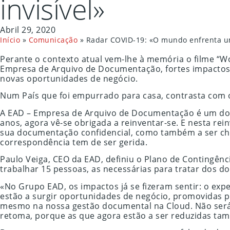
invisível»
Abril 29, 2020
Início
»
Comunicação
»
Radar COVID-19: «O mundo enfrenta um
Perante o contexto atual vem-lhe à memória o filme “
Empresa de Arquivo de Documentação, fortes impactos j
novas oportunidades de negócio.
Num País que foi empurrado para casa, contrasta com o
A EAD – Empresa de Arquivo de Documentação é um dos 
anos, agora vê-se obrigada a reinventar-se. E nesta rei
sua documentação confidencial, como também a ser cha
correspondência tem de ser gerida.
Paulo Veiga, CEO da EAD, definiu o Plano de Contingên
trabalhar 15 pessoas, as necessárias para tratar dos d
«No Grupo EAD, os impactos já se fizeram sentir: o e
estão a surgir oportunidades de negócio, promovidas p
mesmo na nossa gestão documental na Cloud. Não será, 
retoma, porque as que agora estão a ser reduzidas ta