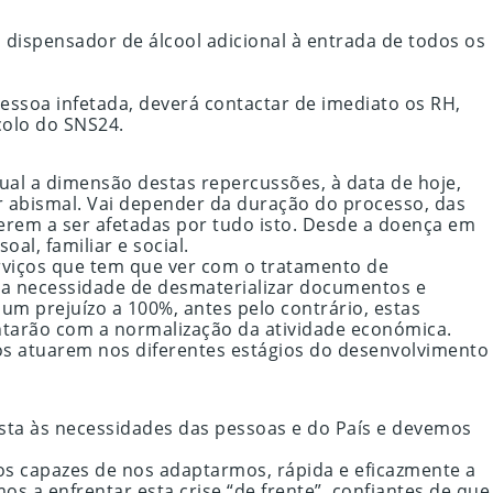
m dispensador de álcool adicional à entrada de todos os
ssoa infetada, deverá contactar de imediato os RH,
colo do SNS24.
al a dimensão destas repercussões, à data de hoje,
r abismal. Vai depender da duração do processo, das
ierem a ser afetadas por tudo isto. Desde a doença em
l, familiar e social.
erviços que tem que ver com o tratamento de
 a necessidade de desmaterializar documentos e
um prejuízo a 100%, antes pelo contrário, estas
ntarão com a normalização da atividade económica.
s atuarem nos diferentes estágios do desenvolvimento
sta às necessidades das pessoas e do País e devemos
os capazes de nos adaptarmos, rápida e eficazmente a
s a enfrentar esta crise “de frente”, confiantes de que