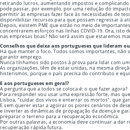
retirando lucros, aumentando impostos e complicando a 
pode passar, por exemplo, por uma redução do impacto fi
permitir às empresas fazer face às necessidades de te
disponibilizar recursos para que possam regressar à at
Depois, existem PME que estão no meio de importantes
concentrarem esforços nas linhas COVID-19. Ora, isto 
nas empresas boas? Não será assim que estaremos mais 
Conselhos que deixa aos portugueses que lideram o
Há que manter o foco. Todos somos importantes, não só
garantir emprego.
Nunca tínhamos sido postos à prova para lidar com um
As organizações, têm de estar unidas, na mesma direç
histerismos, porque o país precisa do contributo e equ
E aos portugueses em geral?
A pergunta que a todos se coloca é: o que fazer agora?
Para responder vou usar uma expressão forte, mas que
Lisboa, “cuidar dos vivos e enterrar os mortos”, que ga
E sem querer estar a agoirar os piores cenários de des
e inverter as dinâmicas de propagação da doença e gar
preparar o terreno para a recuperação económica.
Por outras palavras, a economia deve continuar a dar r
recuperação rápida futura.