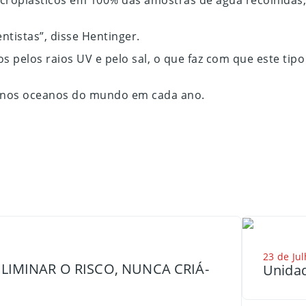
roplásticos em 100% das amostras de água recolhidas,
ntistas”, disse Hentinger.
s pelos raios UV e pelo sal, o que faz com que este ti
m nos oceanos do mundo em cada ano.
23 de Jul
LIMINAR O RISCO, NUNCA CRIÁ-
Unidad