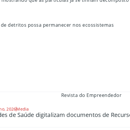
 mostrando que as partículas já se tinham decomposto
po de detritos possa permanecer nos ecossistemas
ho, 2026
Media
es de Saúde digitalizam documentos de Recu